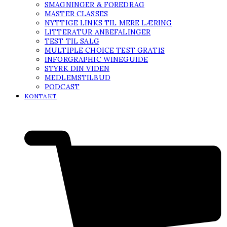
SMAGNINGER & FOREDRAG
MASTER CLASSES
NYTTIGE LINKS TIL MERE LÆRING
LITTERATUR ANBEFALINGER
TEST TIL SALG
MULTIPLE CHOICE TEST GRATIS
INFORGRAPHIC WINEGUIDE
STYRK DIN VIDEN
MEDLEMSTILBUD
PODCAST
KONTAKT