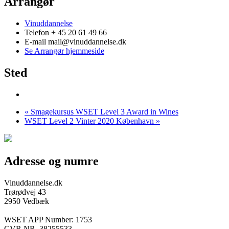
Arrangør
Vinuddannelse
Telefon
+ 45 20 61 49 66
E-mail
mail@vinuddannelse.dk
Se Arrangør hjemmeside
Sted
«
Smagekursus WSET Level 3 Award in Wines
WSET Level 2 Vinter 2020 København
»
Adresse og numre
Vinuddannelse.dk
Trørødvej 43
2950 Vedbæk
WSET APP Number: 1753
CVR NR. 38255533