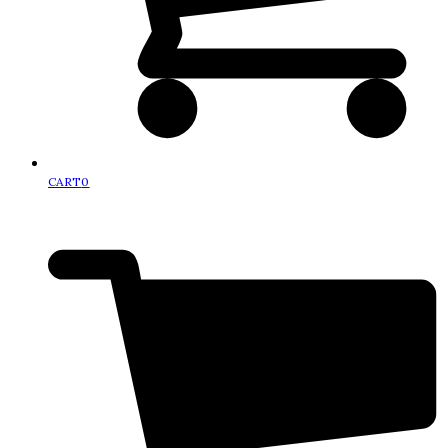
CART
0