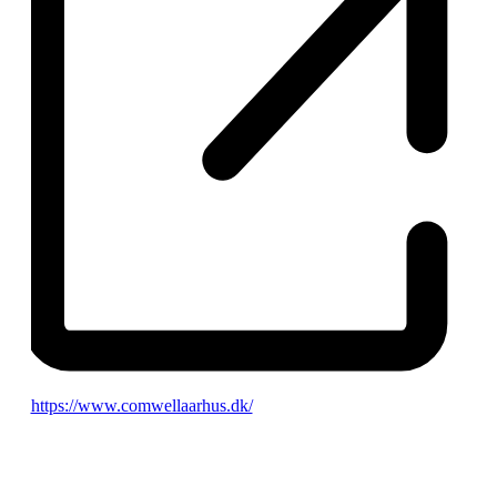
Hjemmeside
https://www.comwellaarhus.dk/