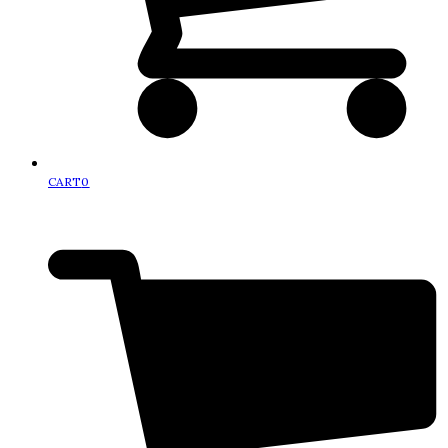
CART
0