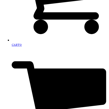
CART
0