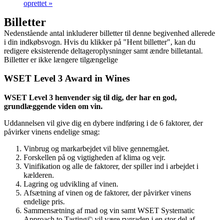
oprettet
»
Billetter
Nedenstående antal inkluderer billetter til denne begivenhed allerede
i din indkøbsvogn. Hvis du klikker på "Hent billetter", kan du
redigere eksisterende deltageroplysninger samt ændre billetantal.
Billetter er ikke længere tilgængelige
WSET Level 3 Award in Wines
WSET Level 3 henvender sig til dig, der har en god,
grundlæggende viden om vin.
Uddannelsen vil give dig en dybere indføring i de 6 faktorer, der
påvirker vinens endelige smag:
Vinbrug og markarbejdet vil blive gennemgået.
Forskellen på og vigtigheden af klima og vejr.
Vinifikation og alle de faktorer, der spiller ind i arbejdet i
kælderen.
Lagring og udvikling af vinen.
Afsætning af vinen og de faktorer, der påvirker vinens
endelige pris.
Sammensætning af mad og vin samt WSET Systematic
Approach to Tasting© vil være rygraden i en stor del af