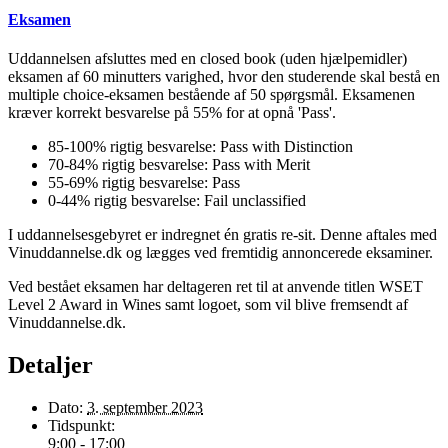
Eksamen
Uddannelsen afsluttes med en closed book (uden hjælpemidler)
eksamen af 60 minutters varighed, hvor den studerende skal bestå en
multiple choice-eksamen bestående af 50 spørgsmål. Eksamenen
kræver korrekt besvarelse på 55% for at opnå 'Pass'.
85-100% rigtig besvarelse: Pass with Distinction
70-84% rigtig besvarelse: Pass with Merit
55-69% rigtig besvarelse: Pass
0-44% rigtig besvarelse: Fail unclassified
I uddannelsesgebyret er indregnet én gratis re-sit. Denne aftales med
Vinuddannelse.dk og lægges ved fremtidig annoncerede eksaminer.
Ved bestået eksamen har deltageren ret til at anvende titlen WSET
Level 2 Award in Wines samt logoet, som vil blive fremsendt af
Vinuddannelse.dk.
Detaljer
Dato:
3. september 2023
Tidspunkt:
9:00 - 17:00