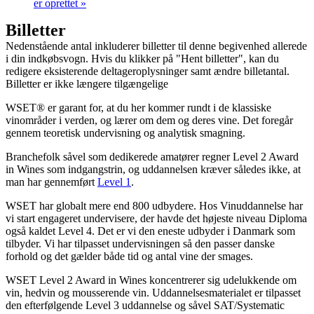
er oprettet
»
Billetter
Nedenstående antal inkluderer billetter til denne begivenhed allerede
i din indkøbsvogn. Hvis du klikker på "Hent billetter", kan du
redigere eksisterende deltageroplysninger samt ændre billetantal.
Billetter er ikke længere tilgængelige
WSET® er garant for, at du her kommer rundt i de klassiske
vinområder i verden, og lærer om dem og deres vine. Det foregår
gennem teoretisk undervisning og analytisk smagning.
Branchefolk såvel som dedikerede amatører regner Level 2 Award
in Wines som indgangstrin, og uddannelsen kræver således ikke, at
man har gennemført
Level 1
.
WSET har globalt mere end 800 udbydere. Hos Vinuddannelse har
vi start engageret undervisere, der havde det højeste niveau Diploma
også kaldet Level 4. Det er vi den eneste udbyder i Danmark som
tilbyder. Vi har tilpasset undervisningen så den passer danske
forhold og det gælder både tid og antal vine der smages.
WSET Level 2 Award in Wines koncentrerer sig udelukkende om
vin, hedvin og mousserende vin. Uddannelsesmaterialet er tilpasset
den efterfølgende Level 3 uddannelse og såvel SAT/Systematic