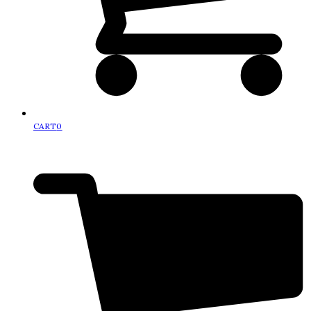
CART
0