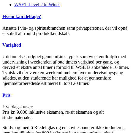
WSET Level 2 in Wines
Hvem kan deltage?
Ansatte i vin- og spiritusbranchen samt privatpersoner, der vil opnå
et solidt all-round produktkendskab.
Varighed
Uddannelsesforløbet gennemføres typisk som weekendforløb med
undervisning i weekenden af otte timers varighed per gang, og
derved et ekstra antal timer i forhold til WSETs anbefalede 16 timer.
Typisk vil der være en weekend mellem hver undervisningsgang
således, at den studerende har mulighed for at gennemføre
hjemmeforberedelse estimeret til total 20 timer.
Pris
Hverdagskurser:
Pris kr. 9.000 inklusive eksamen, re-sit eksamen og alt
studiemateriale.
Studybag med 6 Riedel glas og en spyttespand er ikke inkluderet,
men kan tilkøbes for 600 kr (kurset kan gennemføres uden).