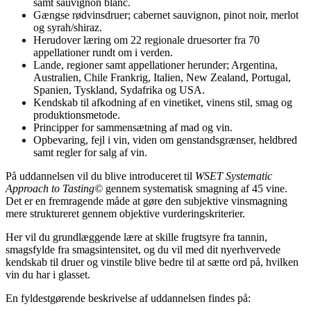
samt sauvignon blanc.
Gængse rødvinsdruer; cabernet sauvignon, pinot noir, merlot
og syrah/shiraz.
Herudover læring om 22 regionale druesorter fra 70
appellationer rundt om i verden.
Lande, regioner samt appellationer herunder; Argentina,
Australien, Chile Frankrig, Italien, New Zealand, Portugal,
Spanien, Tyskland, Sydafrika og USA.
Kendskab til afkodning af en vinetiket, vinens stil, smag og
produktionsmetode.
Principper for sammensætning af mad og vin.
Opbevaring, fejl i vin, viden om genstandsgrænser, heldbred
samt regler for salg af vin.
På uddannelsen vil du blive introduceret til
WSET Systematic
Approach to Tasting©
gennem systematisk smagning af 45 vine.
Det er en fremragende måde at gøre den subjektive vinsmagning
mere struktureret gennem objektive vurderingskriterier.
Her vil du grundlæggende lære at skille frugtsyre fra tannin,
smagsfylde fra smagsintensitet, og du vil med dit nyerhvervede
kendskab til druer og vinstile blive bedre til at sætte ord på, hvilken
vin du har i glasset.
En fyldestgørende beskrivelse af uddannelsen findes på: