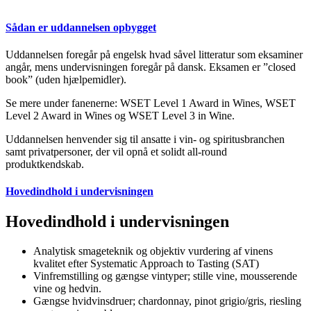
Sådan er uddannelsen opbygget
Uddannelsen foregår på engelsk hvad såvel litteratur som eksaminer
angår, mens undervisningen foregår på dansk. Eksamen er ”closed
book” (uden hjælpemidler).
Se mere under fanenerne: WSET Level 1 Award in Wines, WSET
Level 2 Award in Wines og WSET Level 3 in Wine.
Uddannelsen henvender sig til ansatte i vin- og spiritusbranchen
samt privatpersoner, der vil opnå et solidt all-round
produktkendskab.
Hovedindhold i undervisningen
Hovedindhold i undervisningen
Analytisk smageteknik og objektiv vurdering af vinens
kvalitet efter Systematic Approach to Tasting (SAT)
Vinfremstilling og gængse vintyper; stille vine, mousserende
vine og hedvin.
Gængse hvidvinsdruer; chardonnay, pinot grigio/gris, riesling