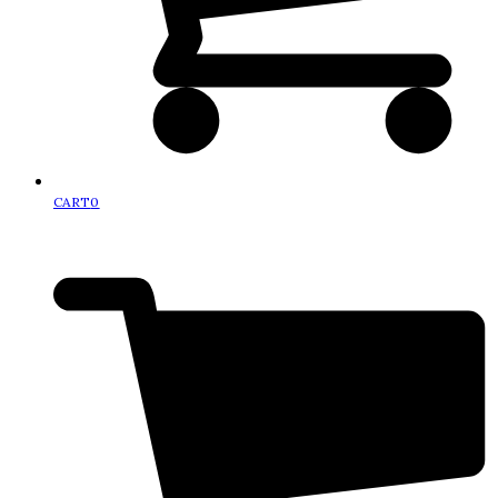
CART
0