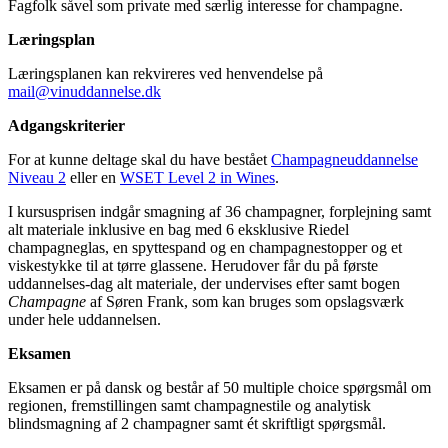
Fagfolk såvel som private med særlig interesse for champagne.
Læringsplan
Læringsplanen kan rekvireres ved henvendelse på
mail@vinuddannelse.dk
Adgangskriterier
For at kunne deltage skal du have bestået
Champagneuddannelse
Niveau 2
eller en
WSET Level 2 in Wines
.
I kursusprisen indgår smagning af 36 champagner, forplejning samt
alt materiale inklusive en bag med 6 eksklusive Riedel
champagneglas, en spyttespand og en champagnestopper og et
viskestykke til at tørre glassene. Herudover får du på første
uddannelses-dag alt materiale, der undervises efter samt bogen
Champagne
af Søren Frank, som kan bruges som opslagsværk
under hele uddannelsen.
Eksamen
Eksamen er på dansk og består af 50 multiple choice spørgsmål om
regionen, fremstillingen samt champagnestile og analytisk
blindsmagning af 2 champagner samt ét skriftligt spørgsmål.