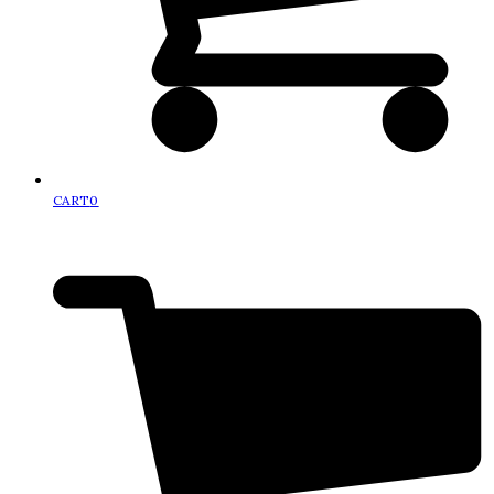
CART
0