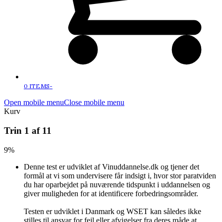
0 ITEMS
-
Open mobile menu
Close mobile menu
Kurv
Trin
1
af
11
9%
Denne test er udviklet af Vinuddannelse.dk og tjener det
formål at vi som undervisere får indsigt i, hvor stor paratviden
du har oparbejdet på nuværende tidspunkt i uddannelsen og
giver muligheden for at identificere forbedringsområder.
Testen er udviklet i Danmark og WSET kan således ikke
stilles til ansvar for fejl eller afvigelser fra deres måde at