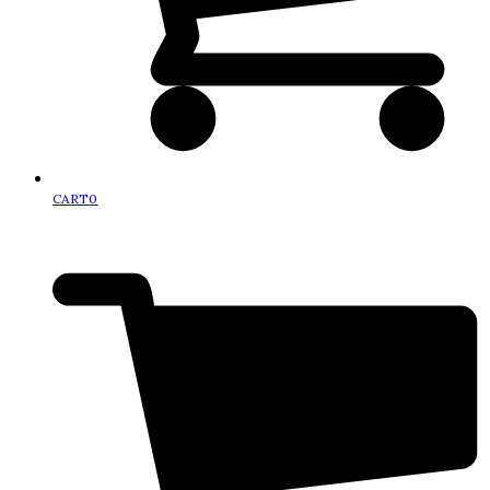
CART
0