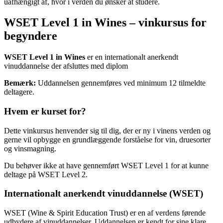
uafhængigt af, hvor i verden du ønsker at studere.
WSET Level 1 in Wines – vinkursus for
begyndere
WSET Level 1 in Wines
er en internationalt anerkendt
vinuddannelse der afsluttes med diplom
Bemærk:
Uddannelsen gennemføres ved minimum 12 tilmeldte
deltagere.
Hvem er kurset for?
Dette vinkursus henvender sig til dig, der er ny i vinens verden og
gerne vil opbygge en grundlæggende forståelse for vin, druesorter
og vinsmagning.
Du behøver ikke at have gennemført WSET Level 1 for at kunne
deltage på WSET Level 2.
Internationalt anerkendt vinuddannelse (WSET)
WSET (Wine & Spirit Education Trust) er en af verdens førende
udbydere af vinuddannelser. Uddannelsen er kendt for sine klare