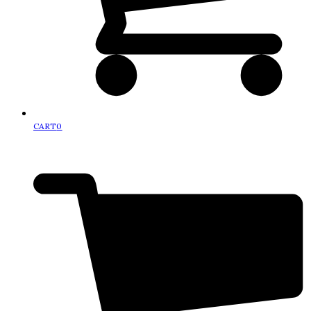
CART
0