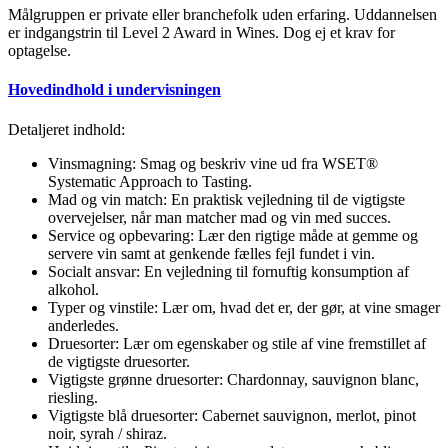
Målgruppen er private eller branchefolk uden erfaring. Uddannelsen
er indgangstrin til Level 2 Award in Wines. Dog ej et krav for
optagelse.
Hovedindhold i undervisningen
Detaljeret indhold:
Vinsmagning: Smag og beskriv vine ud fra WSET®
Systematic Approach to Tasting.
Mad og vin match: En praktisk vejledning til de vigtigste
overvejelser, når man matcher mad og vin med succes.
Service og opbevaring: Lær den rigtige måde at gemme og
servere vin samt at genkende fælles fejl fundet i vin.
Socialt ansvar: En vejledning til fornuftig konsumption af
alkohol.
Typer og vinstile: Lær om, hvad det er, der gør, at vine smager
anderledes.
Druesorter: Lær om egenskaber og stile af vine fremstillet af
de vigtigste druesorter.
Vigtigste grønne druesorter: Chardonnay, sauvignon blanc,
riesling.
Vigtigste blå druesorter: Cabernet sauvignon, merlot, pinot
noir, syrah / shiraz.