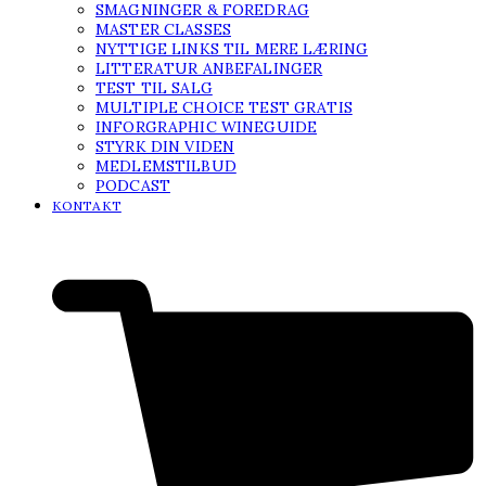
SMAGNINGER & FOREDRAG
MASTER CLASSES
NYTTIGE LINKS TIL MERE LÆRING
LITTERATUR ANBEFALINGER
TEST TIL SALG
MULTIPLE CHOICE TEST GRATIS
INFORGRAPHIC WINEGUIDE
STYRK DIN VIDEN
MEDLEMSTILBUD
PODCAST
KONTAKT