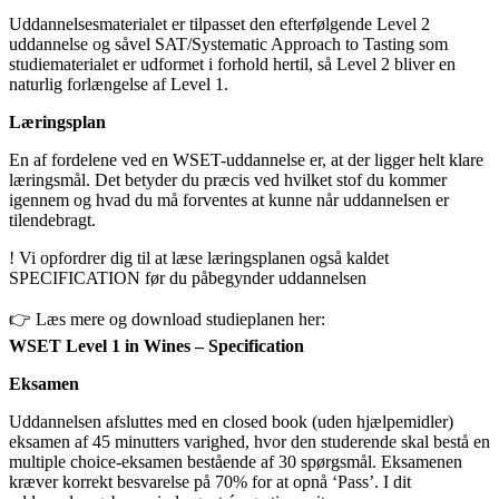
Uddannelsesmaterialet er tilpasset den efterfølgende Level 2
uddannelse og såvel SAT/Systematic Approach to Tasting som
studiematerialet er udformet i forhold hertil, så Level 2 bliver en
naturlig forlængelse af Level 1.
Læringsplan
En af fordelene ved en WSET-uddannelse er, at der ligger helt klare
læringsmål. Det betyder du præcis ved hvilket stof du kommer
igennem og hvad du må forventes at kunne når uddannelsen er
tilendebragt.
! Vi opfordrer dig til at læse læringsplanen også kaldet
SPECIFICATION før du påbegynder uddannelsen
👉 Læs mere og download studieplanen her:
WSET Level 1 in Wines – Specification
Eksamen
Uddannelsen afsluttes med en closed book (uden hjælpemidler)
eksamen af 45 minutters varighed, hvor den studerende skal bestå en
multiple choice-eksamen bestående af 30 spørgsmål. Eksamenen
kræver korrekt besvarelse på 70% for at opnå ‘Pass’. I dit