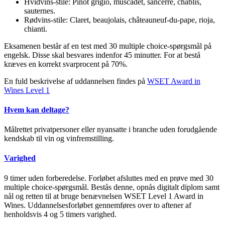
Hvidvins-stile: Pinot grigio, muscadet, sancerre, chablis,
sauternes.
Rødvins-stile: Claret, beaujolais, châteauneuf-du-pape, rioja,
chianti.
Eksamenen består af en test med 30 multiple choice-spørgsmål på
engelsk. Disse skal besvares indenfor 45 minutter. For at bestå
kræves en korrekt svarprocent på 70%.
En fuld beskrivelse af uddannelsen findes på
WSET Award in
Wines Level 1
Hvem kan deltage?
Målrettet privatpersoner eller nyansatte i branche uden forudgående
kendskab til vin og vinfremstilling.
Varighed
9 timer uden forberedelse. Forløbet afsluttes med en prøve med 30
multiple choice-spørgsmål. Bestås denne, opnås digitalt diplom samt
nål og retten til at bruge benævnelsen WSET Level 1 Award in
Wines. Uddannelsesforløbet gennemføres over to aftener af
henholdsvis 4 og 5 timers varighed.