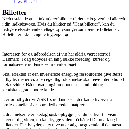
[L2CPH-34]
»
Billetter
Nedenstående antal inkluderer billetter til denne begivenhed allerede
i din indkøbsvogn. Hvis du klikker på "Hent billetter", kan du
redigere eksisterende deltageroplysninger samt ændre billetantal.
Billetter er ikke længere tilgængelige
Interessen for og udbredelsen af vin har aldrig været større i
Danmark. I dag udbydes en lang række foredrag, kurser og
formaliserede uddannelser indenfor faget.
Skal effekten af den investerede energi og ressourcerne give størst
udbytte, mener vi, at en egentlig uddannelse skal have international
rækkevidde. Både hvad angår uddannelsens indhold og
kendskabsgrad i andre lande.
Derfor udbyder vi WSET’s uddannelser, der kan erhverves af
professionelle såvel som dedikerede amatører.
Uddannelserne er pædagogisk opbygget, så du på hvert niveau
tilegner dig viden, du kan bygge videre på både i Danmark og i
udlandet. Det betyder, at et niveau er adgangsgivende til det næste