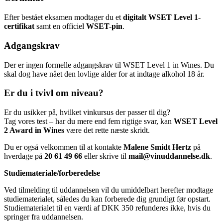
Efter bestået eksamen modtager du et
digitalt WSET Level 1-
certifikat
samt en officiel
WSET-pin
.
Adgangskrav
Der er ingen formelle adgangskrav til WSET Level 1 in Wines. Du
skal dog have nået den lovlige alder for at indtage alkohol 18 år.
Er du i tvivl om niveau?
Er du usikker på, hvilket vinkursus der passer til dig?
Tag vores test – har du mere end fem rigtige svar, kan
WSET Level
2 Award in Wines
være det rette næste skridt.
Du er også velkommen til at kontakte
Malene Smidt Hertz
på
hverdage på
20 61 49 66
eller skrive til
mail@vinuddannelse.dk
.
Studiemateriale/forberedelse
Ved tilmelding til uddannelsen vil du umiddelbart herefter modtage
studiematerialet, således du kan forberede dig grundigt før opstart.
Studiematerialet til en værdi af DKK 350 refunderes ikke, hvis du
springer fra uddannelsen.