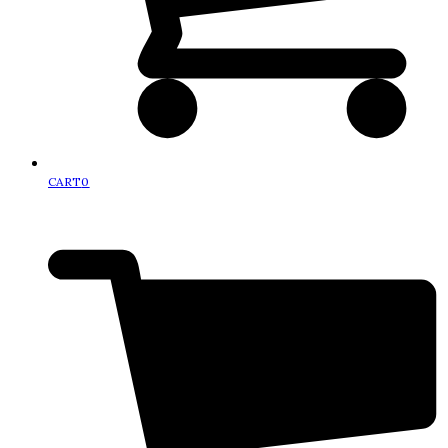
CART
0