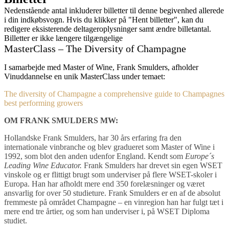
Nedenstående antal inkluderer billetter til denne begivenhed allerede
i din indkøbsvogn. Hvis du klikker på "Hent billetter", kan du
redigere eksisterende deltageroplysninger samt ændre billetantal.
Billetter er ikke længere tilgængelige
MasterClass – The Diversity of Champagne
I samarbejde med Master of Wine, Frank Smulders, afholder
Vinuddannelse en unik MasterClass under temaet:
The diversity of Champagne a comprehensive guide to Champagnes
best performing growers
OM FRANK SMULDERS MW:
Hollandske Frank Smulders, har 30 års erfaring fra den
internationale vinbranche og blev gradueret som Master of Wine i
1992, som blot den anden udenfor England. Kendt som
Europe´s
Leading Wine Educator.
Frank Smulders har drevet sin egen WSET
vinskole og er flittigt brugt som underviser på flere WSET-skoler i
Europa. Han har afholdt mere end 350 forelæsninger og været
ansvarlig for over 50 studieture. Frank Smulders er en af de absolut
fremmeste på området Champagne – en vinregion han har fulgt tæt i
mere end tre årtier, og som han underviser i, på WSET Diploma
studiet.